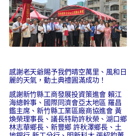
感謝老天爺賜予我們晴空萬里、風和日
麗的天氣，動土典禮圓滿成功！
感謝新竹縣工商發展投資策進會 賴江
海總幹事、國際同濟會亞太地區 羅昌
鑑主席、新竹縣工業區廠商協進會 黃
煥榮理事長、議長特助許秋榮、湖口鄉
林志華鄉長、新豐鄉 許秋澤鄉長、土
地銀行-新工分行、明新科大 張紹鈞董