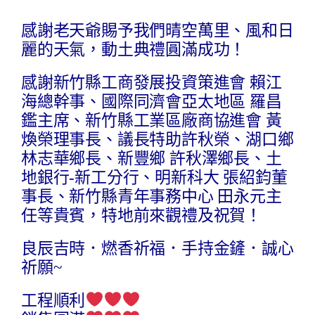
感謝老天爺賜予我們晴空萬里、風和日
麗的天氣，動土典禮圓滿成功！
感謝新竹縣工商發展投資策進會 賴江
海總幹事、國際同濟會亞太地區 羅昌
鑑主席、新竹縣工業區廠商協進會 黃
煥榮理事長、議長特助許秋榮、湖口鄉
林志華鄉長、新豐鄉 許秋澤鄉長、土
地銀行-新工分行、明新科大 張紹鈞董
事長、新竹縣青年事務中心 田永元主
任等貴賓，特地前來觀禮及祝賀！
良辰吉時．燃香祈福．手持金鏟．誠心
祈願~
工程順利