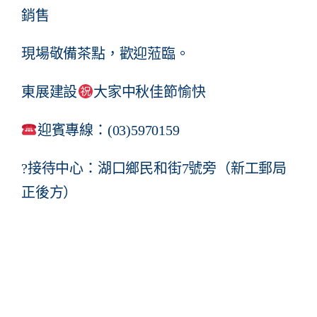
銷售
現場敬備茶點，歡迎蒞臨。
東展建設
大家中秋佳節愉快
迎賓專線：(03)5970159
?
接待中心：湖口鄉民和街7號旁（新工郵局
正後方）