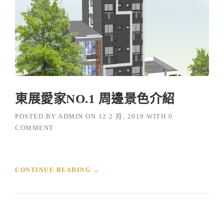
O
.
2
周
邊
景
色
介
紹
”
東展愛家NO.1 周邊景色介紹
POSTED BY
ADMIN
ON
12 2 月, 2019
WITH
0
COMMENT
“
CONTINUE READING
→
東
展
愛
家
N