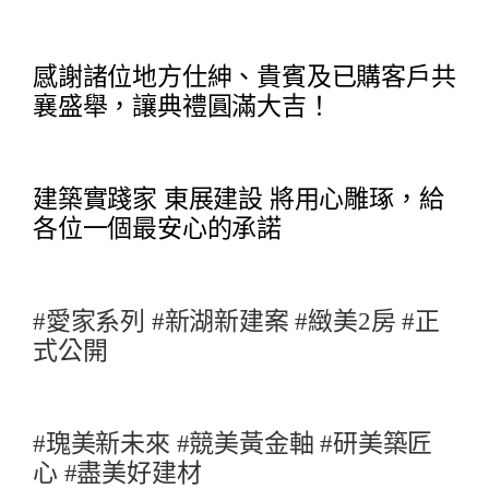
感謝諸位地方仕紳、貴賓及已購客戶共
襄盛舉，讓典禮圓滿大吉！
建築實踐家
東展建設
將用心雕琢，給
各位一個最安心的承諾
#愛家系列
#新湖新建案
#緻美2房
#正
式公開
#瑰美新未來
#競美黃金軸
#研美築匠
心
#盡美好建材