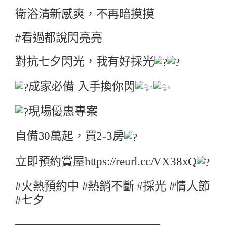
衛浴清新感爽，不再暗摸摸
#看過都說閃亮亮
對抗七夕閃光，我有好採光
成家必備 入手換你閃
現場優惠專案
自備30萬起，買2-3房
立即預約賞屋
https://reurl.cc/VX38xQ
#火熱預約中
#熱銷不斷
#採光
#情人節
#七夕
————————————–