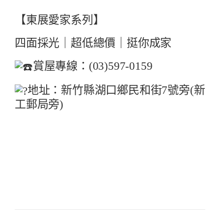
【東展愛家系列】
四面採光｜超低總價｜挺你成家
賞屋專線：(03)597-0159
地址：新竹縣湖口鄉民和街7號旁(新
工郵局旁)