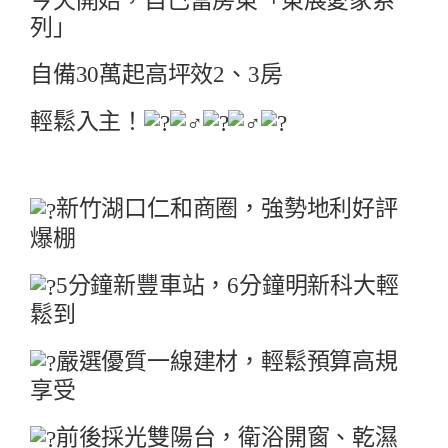
今天開始，自己當房東
「東展愛家系
列」
自備30萬起
高坪效2、3房
輕鬆入主！
新竹湖口仁和商圈，強勢地利好評
爆棚
5分鐘新豐車站，6分鐘明新科大輕
鬆到
嚴選優質一線建材，輕鬆預算高規
享受
前後採光雙陽台，衛浴開窗、乾濕